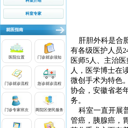
科室介绍
科室专家
就医指南
肝胆外科是合
有各级医护人员2
医院位置
门诊就诊须知
医师5人、主治医
人，医学博士在
微创手术为特色
门诊就诊流程
急诊就诊流程
协会，安徽省老
务。
科室一直开展
门诊专家班次
两院区便民服务
管癌，胰腺癌，