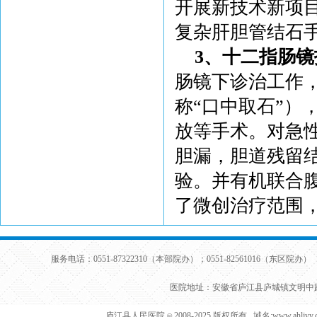
开展新技术新项
复杂肝胆管结石
3、十二指肠镜
肠镜下诊治工作
称“口中取石”）
放等手术。对急
胆漏，胆道残留
验。并有机联合腹
了微创治疗范围，
服务电话：0551-87322310（本部院办）；0551-82561016（东区院办） 
医院地址：安徽省庐江县庐城镇文明中路
庐江县人民医院
2008-2025 版权所有 域名:www.ahljy
©