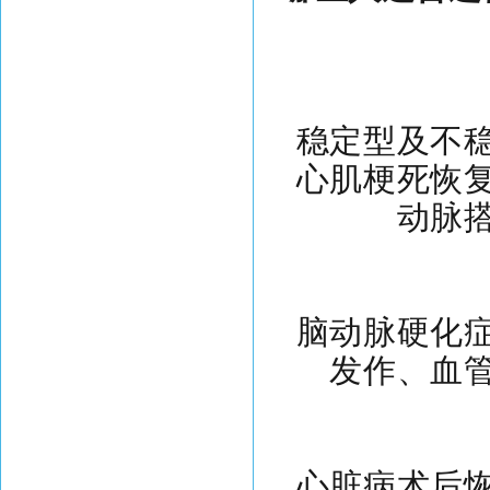
稳定型及不
心肌梗死恢
动脉
脑动脉硬化
发作、血
心脏病术后